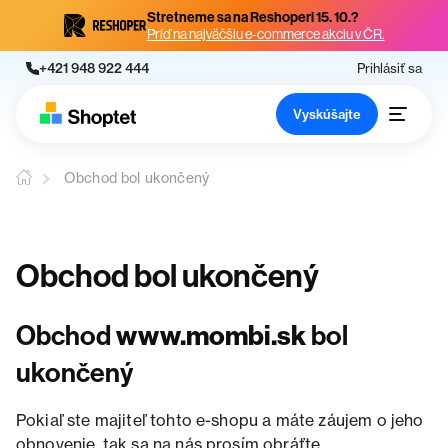
Stretneme sa na Reshoperi 15. 10.?
Príď na najväčšiu e-commerce akciu v ČR.
+421 948 922 444
Prihlásiť sa
Vyskúšajte
Obchod bol ukončený
Obchod bol ukončený
Obchod
www.mombi.sk
bol
ukončený
Pokiaľ ste majiteľ tohto e-shopu a máte záujem o jeho
obnovenie, tak sa na nás prosím obráťte.