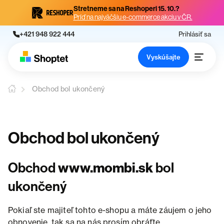
Stretneme sa na Reshoperi 15. 10.?
Príď na najväčšiu e-commerce akciu v ČR.
+421 948 922 444
Prihlásiť sa
Vyskúšajte
Obchod bol ukončený
Obchod bol ukončený
Obchod
www.mombi.sk
bol
ukončený
Pokiaľ ste majiteľ tohto e-shopu a máte záujem o jeho
obnovenie, tak sa na nás prosím obráťte.