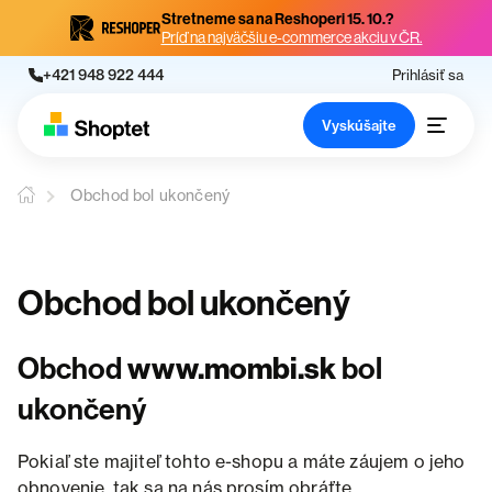
Stretneme sa na Reshoperi 15. 10.?
Príď na najväčšiu e-commerce akciu v ČR.
+421 948 922 444
Prihlásiť sa
Vyskúšajte
Obchod bol ukončený
Obchod bol ukončený
Obchod
www.mombi.sk
bol
ukončený
Pokiaľ ste majiteľ tohto e-shopu a máte záujem o jeho
obnovenie, tak sa na nás prosím obráťte.